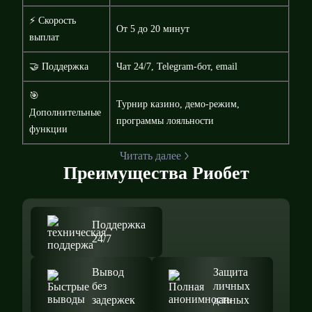
⚡ Скорость
От 5 до 20 минут
выплат
🤝 Поддержка
Чат 24/7, Telegram-бот, email
🎯
Турнир казино, демо-режим,
Дополнительные
программы лояльности
функции
Читать далее
Преимущества Риобет
Поддержка
24/7
Вывод
Защита
без
личных
задержек
данных